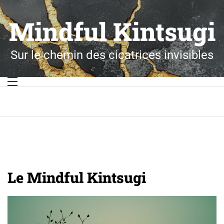
Skip
to
Mindful Kintsugi
content
Sur le chemin des cicatrices invisibles
Le Mindful Kintsugi