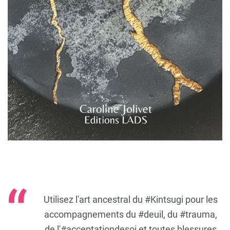
Utilisez l'art ancestral du
#Kintsugi
pour les
accompagnements du
#deuil
, du
#trauma
,
de l'
#acceptationdesoi
et toutes blessures