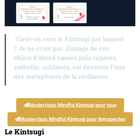
Vient-on vers le Kintsugi par hasard
? Je ne crois pas.
L’image de ces
objets d’abord cassés puis réparés,
embellis, sublimés, est devenue l’une
des métaphores de la résilience.
Masterclass Mindful Kintsugi pour tous
Masterclass Mindful Kintsugi pour thérapeutes
Le Kintsugi