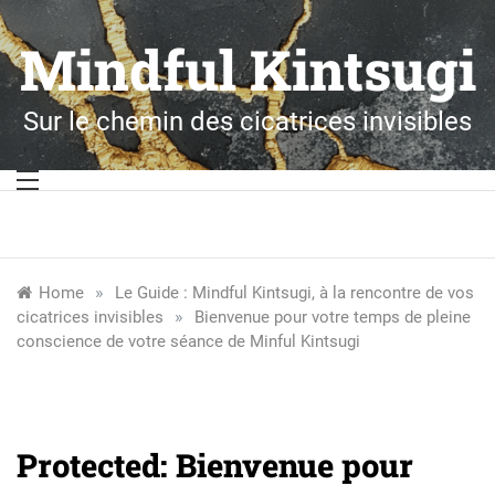
Skip
to
Mindful Kintsugi
content
Sur le chemin des cicatrices invisibles
»
Home
Le Guide : Mindful Kintsugi, à la rencontre de vos
»
cicatrices invisibles
Bienvenue pour votre temps de pleine
conscience de votre séance de Minful Kintsugi
Protected: Bienvenue pour